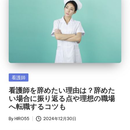
Posted
看護師
in
看護師を辞めたい理由は？辞めた
い場合に振り返る点や理想の職場
へ転職するコツも
By
HIRO55
2024年12月30日
Posted
by