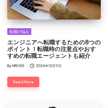
Posted
転職の悩み
in
エンジニアへ転職するための8つの
ポイント！転職時の注意点やおす
すめの転職エージェントも紹介
By
HIRO55
2024年12月11日
Posted
by
Read More