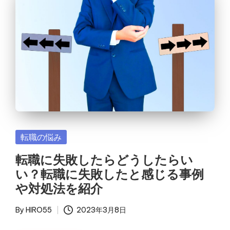
Posted
転職の悩み
in
転職に失敗したらどうしたらい
い？転職に失敗したと感じる事例
や対処法を紹介
By
HIRO55
2023年3月8日
Posted
by