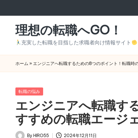
Skip
to
理想の転職へGO！
content
充実した転職を目指した求職者向け情報サイト
ホーム
»
エンジニアへ転職するための8つのポイント！転職時
Posted
転職の悩み
in
エンジニアへ転職す
すすめの転職エージ
By
HIRO55
2024年12月11日