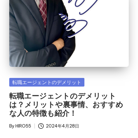
Posted
転職エージェントのデメリット
in
転職エージェントのデメリット
は？メリットや裏事情、おすすめ
な人の特徴も紹介！
By
HIRO55
2024年4月28日
Posted
by