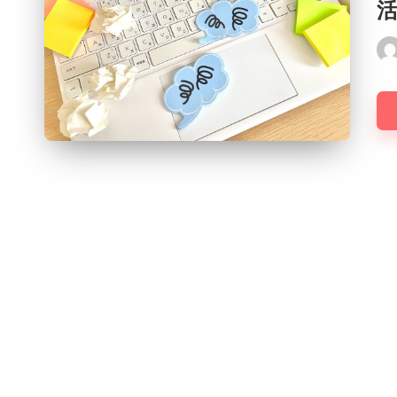
Pos
by