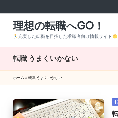
Skip
to
理想の転職へGO！
content
充実した転職を目指した求職者向け情報サイト
転職 うまくいかない
ホーム
»
転職 うまくいかない
Po
in