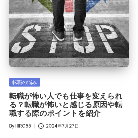
Posted
転職の悩み
in
転職が怖い人でも仕事を変えられ
る？転職が怖いと感じる原因や転
職する際のポイントを紹介
By
HIRO55
2024年7月27日
Posted
by