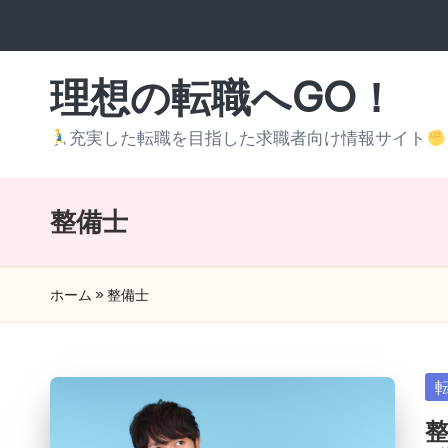
Skip
to
理想の転職へGO！
content
充実した転職を目指した求職者向け情報サイト
整備士
ホーム
»
整備士
Po
in