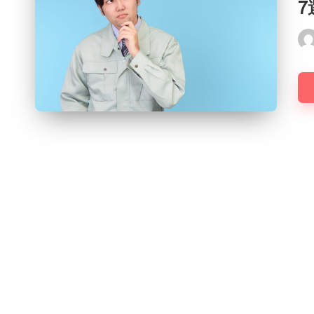
Pos
by