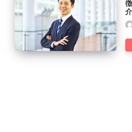
Pos
by