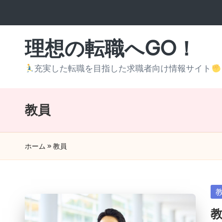
Skip
to
理想の転職へGO！
content
充実した転職を目指した求職者向け情報サイト
教員
ホーム
»
教員
Po
in