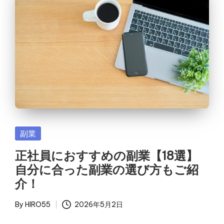
Posted
副業
in
正社員におすすめの副業【18選】
自分に合った副業の選び方もご紹
介！
By
HIRO55
2026年5月2日
Posted
by