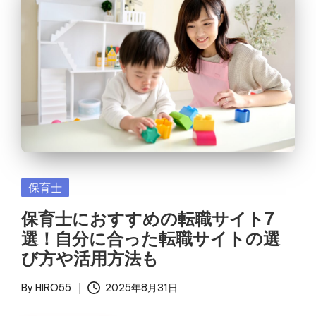
Posted
保育士
in
保育士におすすめの転職サイト7
選！自分に合った転職サイトの選
び方や活用方法も
By
HIRO55
2025年8月31日
Posted
by