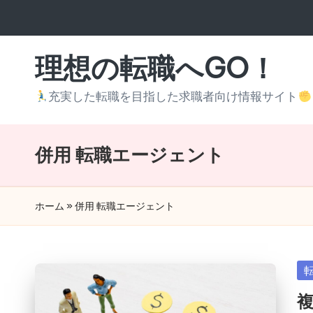
Skip
to
理想の転職へGO！
content
充実した転職を目指した求職者向け情報サイト
併用 転職エージェント
ホーム
»
併用 転職エージェント
Po
in