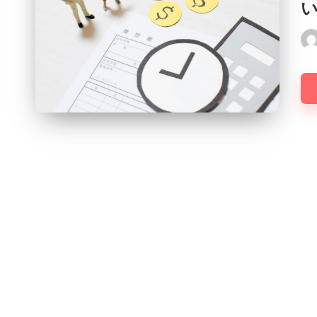
Pos
by