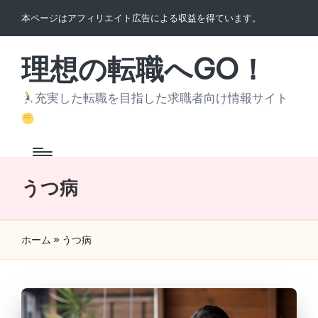
本ページはアフィリエイト広告による収益を得ています。
Skip
to
理想の転職へGO！
content
充実した転職を目指した求職者向け情報サイト
うつ病
ホーム
»
うつ病