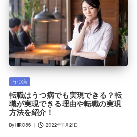
Posted
うつ病
in
転職はうつ病でも実現できる？転
職が実現できる理由や転職の実現
方法を紹介！
By
HIRO55
2022年11月21日
Posted
by