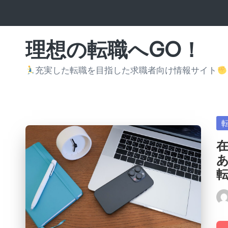
Skip
to
理想の転職へGO！
content
充実した転職を目指した求職者向け情報サイト
Po
in
Pos
by