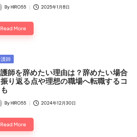
By
HIRO55
2025年1月8日
ted
Read More
sted
看護師
看護師を辞めたい理由は？辞めたい場合
に振り返る点や理想の職場へ転職するコ
ツも
By
HIRO55
2024年12月30日
ted
Read More