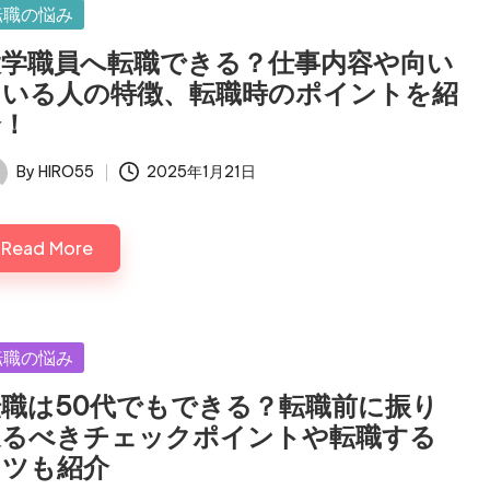
sted
転職の悩み
大学職員へ転職できる？仕事内容や向い
ている人の特徴、転職時のポイントを紹
介！
By
HIRO55
2025年1月21日
ted
Read More
sted
転職の悩み
転職は50代でもできる？転職前に振り
返るべきチェックポイントや転職する
コツも紹介