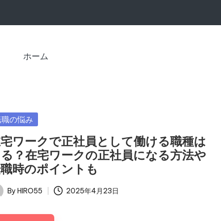
ホーム
sted
転職の悩み
在宅ワークで正社員として働ける職種は
ある？在宅ワークの正社員になる方法や
転職時のポイントも
By
HIRO55
2025年4月23日
ted