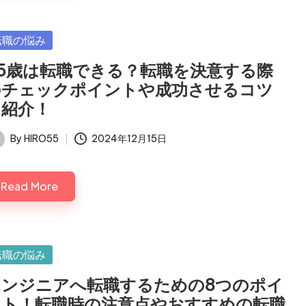
sted
転職の悩み
35歳は転職できる？転職を決意する際
のチェックポイントや成功させるコツ
を紹介！
By
HIRO55
2024年12月15日
ted
Read More
sted
転職の悩み
エンジニアへ転職するための8つのポイ
ント！転職時の注意点やおすすめの転職