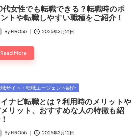
50代女性でも転職できる？転職時のポ
イントや転職しやすい職種をご紹介！
By
HIRO55
2025年3月21日
ted
Read More
sted
転職サイト・転職エージェント紹介
マイナビ転職とは？利用時のメリットや
デメリット、おすすめな人の特徴も紹
介！
By
HIRO55
2025年3月12日
ted