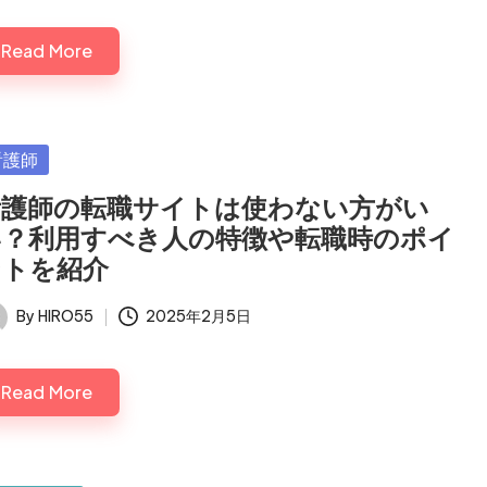
Read More
sted
看護師
看護師の転職サイトは使わない方がい
い？利用すべき人の特徴や転職時のポイ
ントを紹介
By
HIRO55
2025年2月5日
ted
Read More