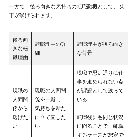
一方で、後ろ向きな気持ちの転職動機として、以
下が挙げられます。
後ろ向
転職理由の詳
転職理由が後ろ向き
きな転
細
な背景
職理由
現職で思い通りに仕
事を進められない点
現職の
現職の人間関
が課題として残って
人間関
係を一新し、
いる
係から
気持ちを新た
逃げた
に立て直した
転職後にも同じ状況
い
い
に陥ることで、離職
するケースが想定で