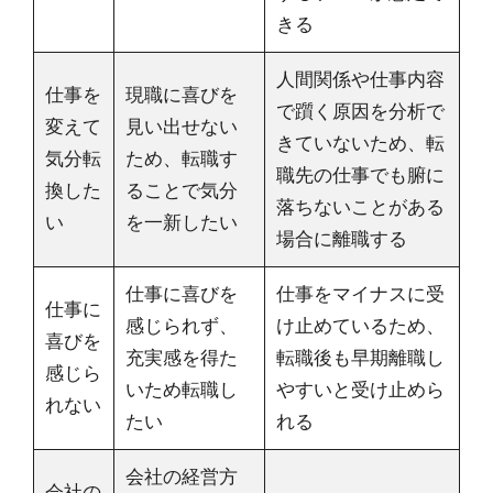
きる
人間関係や仕事内容
仕事を
現職に喜びを
で躓く原因を分析で
変えて
見い出せない
きていないため、転
気分転
ため、転職す
職先の仕事でも腑に
換した
ることで気分
落ちないことがある
い
を一新したい
場合に離職する
仕事に喜びを
仕事をマイナスに受
仕事に
感じられず、
け止めているため、
喜びを
充実感を得た
転職後も早期離職し
感じら
いため転職し
やすいと受け止めら
れない
たい
れる
会社の経営方
会社の