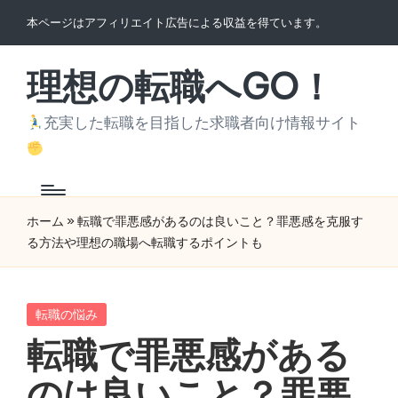
本ページはアフィリエイト広告による収益を得ています。
Skip
to
理想の転職へGO！
content
充実した転職を目指した求職者向け情報サイト
ホーム
»
転職で罪悪感があるのは良いこと？罪悪感を克服す
る方法や理想の職場へ転職するポイントも
Posted
転職の悩み
in
転職で罪悪感がある
のは良いこと？罪悪