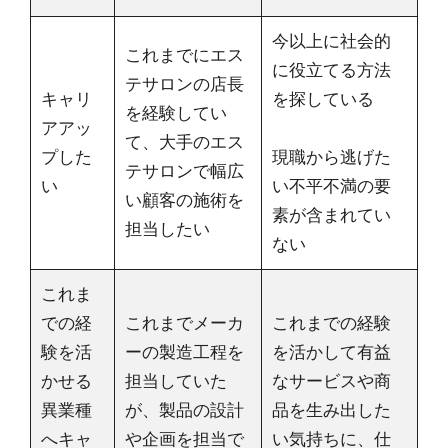
今以上に社会的
これまでにエス
に役立てる方法
テサロンの店長
キャリ
を探している
を経験してい
アアッ
て、大手のエス
プした
現職から逃げた
テサロンで幅広
い
い不平不満の要
い顧客の施術を
素が含まれてい
担当したい
ない
これま
での経
これまでメーカ
これまでの経験
験を活
ーの製造工程を
を活かして有益
かせる
担当していた
なサービスや商
異業種
が、製品の設計
品を生み出した
へキャ
や企画を担当で
い気持ちに、仕